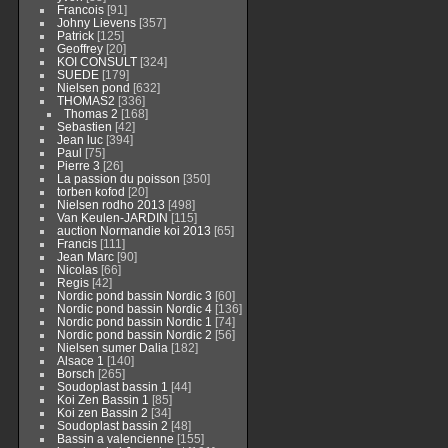
Francois
[91]
Johny Lievens
[357]
Patrick
[125]
Geoffrey
[20]
KOI CONSULT
[324]
SUEDE
[179]
Nielsen pond
[632]
THOMAS2
[336]
Thomas 2
[168]
Sebastien
[42]
Jean luc
[394]
Paul
[75]
Pierre 3
[26]
La passion du poisson
[350]
torben kofod
[20]
Nielsen rodho 2013
[498]
Van Keulen-JARDIN
[115]
auction Normandie koi 2013
[65]
Francis
[111]
Jean Marc
[90]
Nicolas
[66]
Regis
[42]
Nordic pond bassin Nordic 3
[60]
Nordic pond bassin Nordic 4
[136]
Nordic pond bassin Nordic 1
[74]
Nordic pond bassin Nordic 2
[56]
Nielsen sumer Dalia
[182]
Alsace 1
[140]
Borsch
[265]
Soudoplast bassin 1
[44]
Koi Zen Bassin 1
[85]
Koi zen Bassin 2
[34]
Soudoplast bassin 2
[48]
Bassin a valencienne
[155]