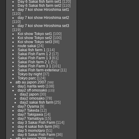
Day 6 Sakai fish farm set1
[120]
Day 6 Sakai fish farm set2
[110]
day 7 koi show Hiroshima set1
[110]
day 7 koi show Hiroshima set2
[110]
day 7 koi show Hiroshima set3
[119]
Koi show Tokyo set1
[100]
Koi show Tokyo set2
[100]
Koi show Tokyo set3
[98]
route sakai
[24]
Sakai fish farm 1
[114]
Sakai Fish Farm 1 2
[17]
Sakai Fish Farm 1 3
[61]
Sakai Fish farm 2 1
[51]
Sakai Fish Farm 3 1
[101]
Sakai Fish farm exterieur
[11]
Tokyo by night
[37]
Tokyo parc
[124]
atb au japon 2007
[588]
day1 narita web
[108]
day2 sff omosako
[133]
day2 japon
[30]
day2 omosako
[78]
day2 sakai fish farm
[25]
day7 Oyama
[9]
day7 Takeda
[12]
day7 Takigawa
[14]
day7 Yamatoya
[15]
day 3 Sakai Fish Farm
[114]
day 4 sakai fish farm
[96]
day 5 momotaro
[51]
day 6 Sakai Fish Farm
[36]
atb au japon 2009
[991]