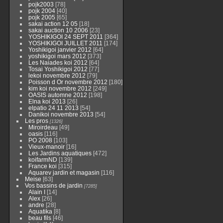
pojk2003
[78]
pojk 2004
[40]
pojk 2005
[65]
sakai action 12 05
[18]
sakai auction 10 2006
[23]
YOSHIKIGOI 24 SEPT 2011
[364]
YOSHIKIGOI JUILLET 2011
[174]
Yoshikigoi janvier 2012
[64]
yoshikigoi mars 2012
[373]
Les Naiades koi 2012
[64]
Tosai Yoshikigoi 2012
[77]
lekoi novembre 2012
[79]
Poisson d Or novembre 2012
[180]
kim koi novembre 2012
[249]
OASIS automne 2012
[198]
Elna koi 2013
[26]
elpatio 24 11 2013
[54]
Danikoi novembre 2013
[54]
Les pros
[1326]
Miroirdeau
[49]
oasis
[116]
PO 2008
[103]
Vieux-manoir
[16]
Les Jardins aquatiques
[472]
koifarmND
[139]
France koi
[315]
Aquarev jardin et magasin
[116]
Meise
[63]
Vos bassins de jardin
[7285]
Alain I
[14]
Alex
[26]
andre
[28]
Aquatika
[8]
beau fils
[46]