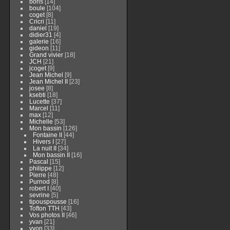
boris
[14]
boule
[104]
coget
[8]
Cricri
[11]
daniel
[19]
didier31
[4]
galerie
[16]
gideon
[11]
Grand vivier
[18]
JCH
[21]
jcoget
[9]
Jean Michel
[9]
Jean Michel II
[23]
josee
[8]
ksebti
[18]
Lucette
[37]
Marcel
[11]
max
[12]
Michelle
[53]
Mon bassin
[126]
Fontaine II
[44]
Hivers I
[27]
La nuit II
[34]
Mon bassin II
[16]
Pascal
[15]
philippe
[12]
Pierre
[48]
Purnod
[8]
robert I
[40]
sevrine
[5]
tipouspousse
[16]
Tofton TTH
[43]
Vos photos II
[46]
yvan
[21]
yvon
[33]