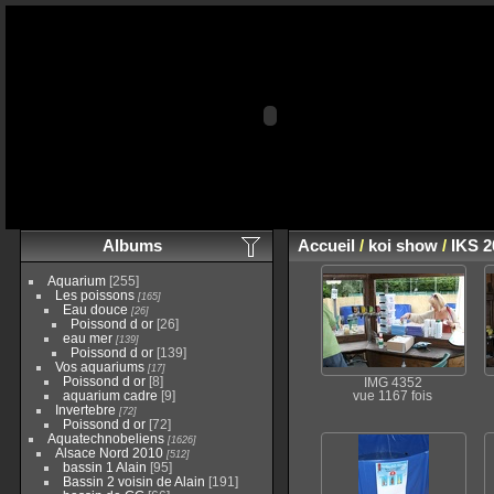
Albums
Accueil
/
koi show
/
IKS 2
Aquarium
[255]
Les poissons
[165]
Eau douce
[26]
Poissond d or
[26]
eau mer
[139]
Poissond d or
[139]
Vos aquariums
[17]
Poissond d or
[8]
IMG 4352
aquarium cadre
[9]
vue 1167 fois
Invertebre
[72]
Poissond d or
[72]
Aquatechnobeliens
[1626]
Alsace Nord 2010
[512]
bassin 1 Alain
[95]
Bassin 2 voisin de Alain
[191]