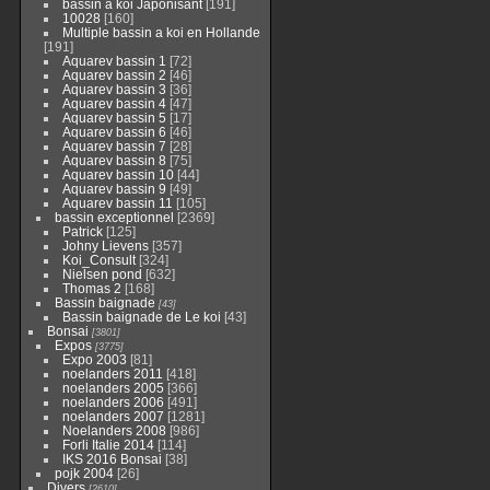
bassin a koi Japonisant
[191]
10028
[160]
Multiple bassin a koi en Hollande
[191]
Aquarev bassin 1
[72]
Aquarev bassin 2
[46]
Aquarev bassin 3
[36]
Aquarev bassin 4
[47]
Aquarev bassin 5
[17]
Aquarev bassin 6
[46]
Aquarev bassin 7
[28]
Aquarev bassin 8
[75]
Aquarev bassin 10
[44]
Aquarev bassin 9
[49]
Aquarev bassin 11
[105]
bassin exceptionnel
[2369]
Patrick
[125]
Johny Lievens
[357]
Koi_Consult
[324]
Nielsen pond
[632]
Thomas 2
[168]
Bassin baignade
[43]
Bassin baignade de Le koi
[43]
Bonsai
[3801]
Expos
[3775]
Expo 2003
[81]
noelanders 2011
[418]
noelanders 2005
[366]
noelanders 2006
[491]
noelanders 2007
[1281]
Noelanders 2008
[986]
Forli Italie 2014
[114]
IKS 2016 Bonsai
[38]
pojk 2004
[26]
Divers
[2610]