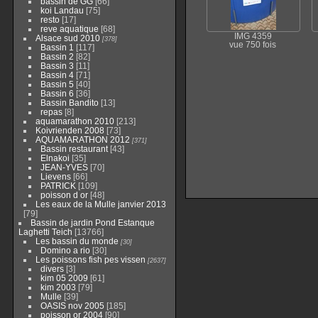
bassin de GG
[66]
koi Landau
[75]
resto
[17]
reve aquatique
[68]
IMG 4359
Alsace sud 2010
[378]
vue 750 fois
Bassin 1
[117]
Bassin 2
[82]
Bassin 3
[11]
Bassin 4
[71]
Bassin 5
[40]
Bassin 6
[36]
Bassin Bandito
[13]
repas
[8]
aquamarathon 2010
[213]
Koivrienden 2008
[73]
AQUAMARATHON 2012
[371]
Bassin restaurant
[43]
Elnakoi
[35]
JEAN-YVES
[70]
Lievens
[66]
PATRICK
[109]
poisson d or
[48]
Les eaux de la Mulle janvier 2013
[79]
Bassin de jardin Pond Estanque
Laghetti Teich
[13766]
Les bassin du monde
[30]
Domino a rio
[30]
Les poissons fish pes vissen
[2637]
divers
[3]
kim 05 2009
[61]
kim 2003
[79]
Mulle
[39]
OASIS nov 2005
[185]
poisson or 2004
[90]