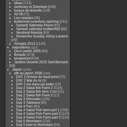
Milan
[743]
seminary in Denmark
[249]
tuyaux de tenerife
[118]
Air lift
[75]
Les naiades
[38]
koifarmnd ouverture opening
[242]
Samedi Saterday Floors
[65]
Samedi saterday KoifarmND
[84]
Vendredi freeday
[63]
Dimanche Sunday Johny Lievens
[29]
Armada 2013
[1145]
expositions
[1112]
Deco jardin 2005
[40]
floriade
[479]
keukenhof
[534]
Jardins Ouverts 2015 Sart-Bernard
[59]
Japan
[11530]
atb au japon 2006
[2499]
DAY 2 Arrivee du mud pond
[75]
DAY 2 fete du riz
[4]
DAY 2 koi dany jan peter
[16]
Day 2 Sakai fish Farm 2 3
[34]
Day 2 Sakai fish farm 2 koi
[31]
Day 2 Sakai fish Farm 3
[12]
Day 3 Omosako
[105]
Day 3 Takiwara
[85]
Day 4 Parc
[83]
Day 4 Sakai Fish farm part 1
[108]
Day 4 Sakai Fish Farm part 2
[143]
Day 4 Sakai Fish Farm part 3
[116]
Day 5 Momotaro
[226]
Day 5 train to Momotaro
[54]