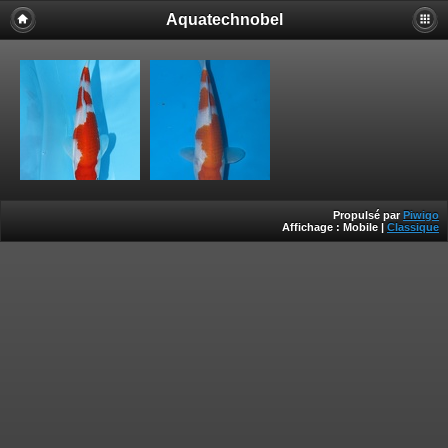
Aquatechnobel
Propulsé par
Piwigo
Affichage :
Mobile
|
Classique