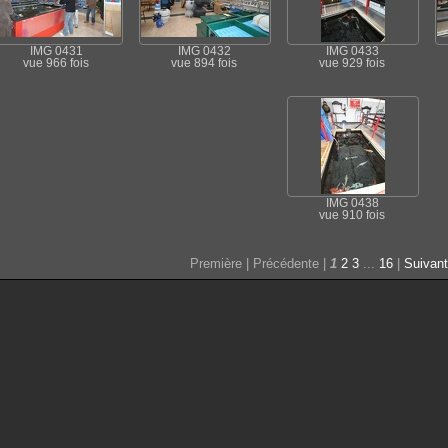
IMG 0431
IMG 0432
IMG 0433
vue 966 fois
vue 894 fois
vue 929 fois
IMG 0438
vue 910 fois
Première | Précédente |
1
2
3
...
16
|
Suivan