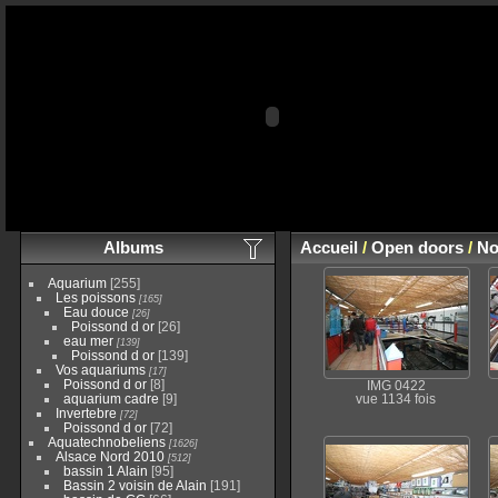
Albums
Accueil
/
Open doors
/
No
Aquarium
[255]
Les poissons
[165]
Eau douce
[26]
Poissond d or
[26]
eau mer
[139]
Poissond d or
[139]
Vos aquariums
[17]
Poissond d or
[8]
IMG 0422
aquarium cadre
[9]
vue 1134 fois
Invertebre
[72]
Poissond d or
[72]
Aquatechnobeliens
[1626]
Alsace Nord 2010
[512]
bassin 1 Alain
[95]
Bassin 2 voisin de Alain
[191]