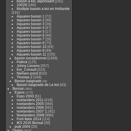
bassin a koi Japonisant
[191]
10028
[160]
Multiple bassin a koi en Hollande
[191]
Aquarev bassin 1
[72]
Aquarev bassin 2
[46]
Aquarev bassin 3
[36]
Aquarev bassin 4
[47]
Aquarev bassin 5
[17]
Aquarev bassin 6
[46]
Aquarev bassin 7
[28]
Aquarev bassin 8
[75]
Aquarev bassin 10
[44]
Aquarev bassin 9
[49]
Aquarev bassin 11
[105]
bassin exceptionnel
[2369]
Patrick
[125]
Johny Lievens
[357]
Koi_Consult
[324]
Nielsen pond
[632]
Thomas 2
[168]
Bassin baignade
[43]
Bassin baignade de Le koi
[43]
Bonsai
[3801]
Expos
[3775]
Expo 2003
[81]
noelanders 2011
[418]
noelanders 2005
[366]
noelanders 2006
[491]
noelanders 2007
[1281]
Noelanders 2008
[986]
Forli Italie 2014
[114]
IKS 2016 Bonsai
[38]
pojk 2004
[26]
Divers
[2610]