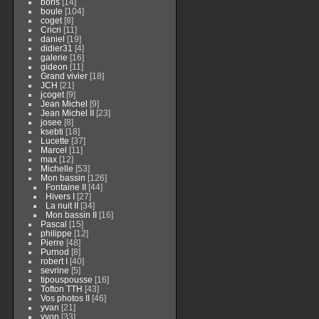
boris
[14]
boule
[104]
coget
[8]
Cricri
[11]
daniel
[19]
didier31
[4]
galerie
[16]
gideon
[11]
Grand vivier
[18]
JCH
[21]
jcoget
[9]
Jean Michel
[9]
Jean Michel II
[23]
josee
[8]
ksebti
[18]
Lucette
[37]
Marcel
[11]
max
[12]
Michelle
[53]
Mon bassin
[126]
Fontaine II
[44]
Hivers I
[27]
La nuit II
[34]
Mon bassin II
[16]
Pascal
[15]
philippe
[12]
Pierre
[48]
Purnod
[8]
robert I
[40]
sevrine
[5]
tipouspousse
[16]
Tofton TTH
[43]
Vos photos II
[46]
yvan
[21]
yvon
[33]