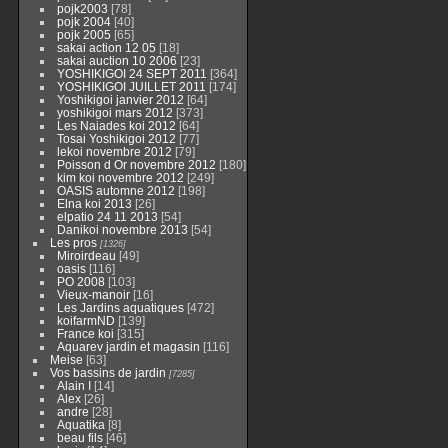
pojk2003
[78]
pojk 2004
[40]
pojk 2005
[65]
sakai action 12 05
[18]
sakai auction 10 2006
[23]
YOSHIKIGOI 24 SEPT 2011
[364]
YOSHIKIGOI JUILLET 2011
[174]
Yoshikigoi janvier 2012
[64]
yoshikigoi mars 2012
[373]
Les Naiades koi 2012
[64]
Tosai Yoshikigoi 2012
[77]
lekoi novembre 2012
[79]
Poisson d Or novembre 2012
[180]
kim koi novembre 2012
[249]
OASIS automne 2012
[198]
Elna koi 2013
[26]
elpatio 24 11 2013
[54]
Danikoi novembre 2013
[54]
Les pros
[1326]
Miroirdeau
[49]
oasis
[116]
PO 2008
[103]
Vieux-manoir
[16]
Les Jardins aquatiques
[472]
koifarmND
[139]
France koi
[315]
Aquarev jardin et magasin
[116]
Meise
[63]
Vos bassins de jardin
[7285]
Alain I
[14]
Alex
[26]
andre
[28]
Aquatika
[8]
beau fils
[46]