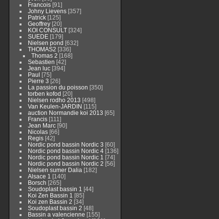
Francois
[91]
Johny Lievens
[357]
Patrick
[125]
Geoffrey
[20]
KOI CONSULT
[324]
SUEDE
[179]
Nielsen pond
[632]
THOMAS2
[336]
Thomas 2
[168]
Sebastien
[42]
Jean luc
[394]
Paul
[75]
Pierre 3
[26]
La passion du poisson
[350]
torben kofod
[20]
Nielsen rodho 2013
[498]
Van Keulen-JARDIN
[115]
auction Normandie koi 2013
[65]
Francis
[111]
Jean Marc
[90]
Nicolas
[66]
Regis
[42]
Nordic pond bassin Nordic 3
[60]
Nordic pond bassin Nordic 4
[136]
Nordic pond bassin Nordic 1
[74]
Nordic pond bassin Nordic 2
[56]
Nielsen sumer Dalia
[182]
Alsace 1
[140]
Borsch
[265]
Soudoplast bassin 1
[44]
Koi Zen Bassin 1
[85]
Koi zen Bassin 2
[34]
Soudoplast bassin 2
[48]
Bassin a valencienne
[155]