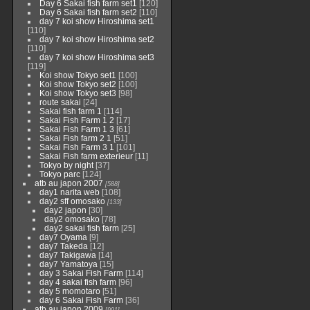
Day 6 Sakai fish farm set1
[120]
Day 6 Sakai fish farm set2
[110]
day 7 koi show Hiroshima set1
[110]
day 7 koi show Hiroshima set2
[110]
day 7 koi show Hiroshima set3
[119]
Koi show Tokyo set1
[100]
Koi show Tokyo set2
[100]
Koi show Tokyo set3
[98]
route sakai
[24]
Sakai fish farm 1
[114]
Sakai Fish Farm 1 2
[17]
Sakai Fish Farm 1 3
[61]
Sakai Fish farm 2 1
[51]
Sakai Fish Farm 3 1
[101]
Sakai Fish farm exterieur
[11]
Tokyo by night
[37]
Tokyo parc
[124]
atb au japon 2007
[588]
day1 narita web
[108]
day2 sff omosako
[133]
day2 japon
[30]
day2 omosako
[78]
day2 sakai fish farm
[25]
day7 Oyama
[9]
day7 Takeda
[12]
day7 Takigawa
[14]
day7 Yamatoya
[15]
day 3 Sakai Fish Farm
[114]
day 4 sakai fish farm
[96]
day 5 momotaro
[51]
day 6 Sakai Fish Farm
[36]
atb au japon 2009
[991]