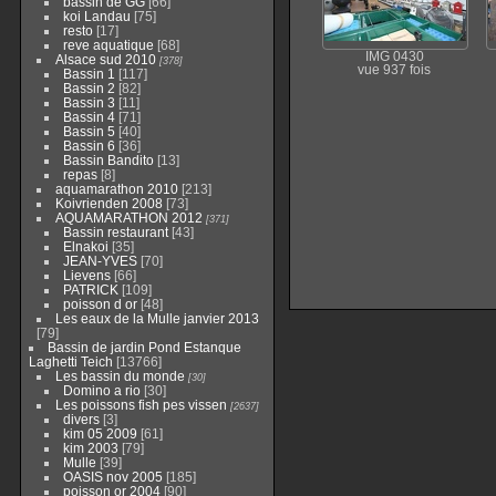
bassin de GG
[66]
koi Landau
[75]
resto
[17]
reve aquatique
[68]
IMG 0430
Alsace sud 2010
[378]
vue 937 fois
Bassin 1
[117]
Bassin 2
[82]
Bassin 3
[11]
Bassin 4
[71]
Bassin 5
[40]
Bassin 6
[36]
Bassin Bandito
[13]
repas
[8]
aquamarathon 2010
[213]
Koivrienden 2008
[73]
AQUAMARATHON 2012
[371]
Bassin restaurant
[43]
Elnakoi
[35]
JEAN-YVES
[70]
Lievens
[66]
PATRICK
[109]
poisson d or
[48]
Les eaux de la Mulle janvier 2013
[79]
Bassin de jardin Pond Estanque
Laghetti Teich
[13766]
Les bassin du monde
[30]
Domino a rio
[30]
Les poissons fish pes vissen
[2637]
divers
[3]
kim 05 2009
[61]
kim 2003
[79]
Mulle
[39]
OASIS nov 2005
[185]
poisson or 2004
[90]