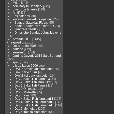
Milan
[743]
seminary in Denmark
[249]
tuyaux de tenerife
[118]
Air lift
[75]
Les naiades
[38]
koifarmnd ouverture opening
[242]
Samedi Saterday Floors
[65]
Samedi saterday KoifarmND
[84]
Vendredi freeday
[63]
Dimanche Sunday Johny Lievens
[29]
Armada 2013
[1145]
expositions
[1112]
Deco jardin 2005
[40]
floriade
[479]
keukenhof
[534]
Jardins Ouverts 2015 Sart-Bernard
[59]
Japan
[11530]
atb au japon 2006
[2499]
DAY 2 Arrivee du mud pond
[75]
DAY 2 fete du riz
[4]
DAY 2 koi dany jan peter
[16]
Day 2 Sakai fish Farm 2 3
[34]
Day 2 Sakai fish farm 2 koi
[31]
Day 2 Sakai fish Farm 3
[12]
Day 3 Omosako
[105]
Day 3 Takiwara
[85]
Day 4 Parc
[83]
Day 4 Sakai Fish farm part 1
[108]
Day 4 Sakai Fish Farm part 2
[143]
Day 4 Sakai Fish Farm part 3
[116]
Day 5 Momotaro
[226]
Day 5 train to Momotaro
[54]