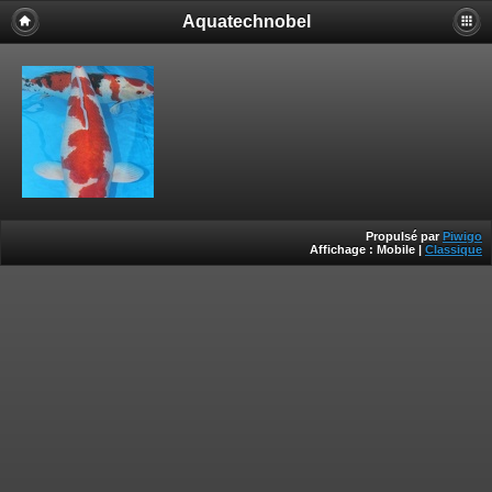
Aquatechnobel
Propulsé par
Piwigo
Affichage :
Mobile
|
Classique