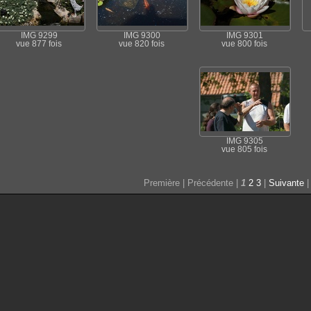
IMG 9299
IMG 9300
IMG 9301
vue 877 fois
vue 820 fois
vue 800 fois
IMG 9305
vue 805 fois
Première | Précédente |
1
2
3
|
Suivante