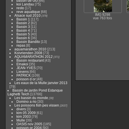
bassin de GG
[66]
koi Landau
[75]
resto
[17]
reve aquatique
[68]
IMG 9298
Alsace sud 2010
[378]
vue 763 fois
Bassin 1
[117]
Bassin 2
[82]
Bassin 3
[11]
Bassin 4
[71]
Bassin 5
[40]
Bassin 6
[36]
Bassin Bandito
[13]
repas
[8]
aquamarathon 2010
[213]
Koivrienden 2008
[73]
AQUAMARATHON 2012
[371]
Bassin restaurant
[43]
Elnakoi
[35]
JEAN-YVES
[70]
Lievens
[66]
PATRICK
[109]
poisson d or
[48]
Les eaux de la Mulle janvier 2013
[79]
Bassin de jardin Pond Estanque
Laghetti Teich
[13766]
Les bassin du monde
[30]
Domino a rio
[30]
Les poissons fish pes vissen
[2637]
divers
[3]
kim 05 2009
[61]
kim 2003
[79]
Mulle
[39]
OASIS nov 2005
[185]
poisson or 2004
[90]