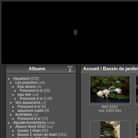
Albums
Accueil
/
Bassin de jardi
Aquarium
[255]
Les poissons
[165]
Eau douce
[26]
Poissond d or
[26]
eau mer
[139]
Poissond d or
[139]
Vos aquariums
[17]
Poissond d or
[8]
IMG 9291
aquarium cadre
[9]
vue 1003 fois
Invertebre
[72]
Poissond d or
[72]
Aquatechnobeliens
[1626]
Alsace Nord 2010
[512]
bassin 1 Alain
[95]
Bassin 2 voisin de Alain
[191]