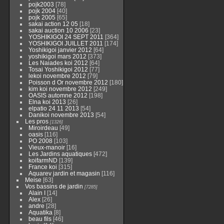
pojk2003
[78]
pojk 2004
[40]
pojk 2005
[65]
sakai action 12 05
[18]
sakai auction 10 2006
[23]
YOSHIKIGOI 24 SEPT 2011
[364]
YOSHIKIGOI JUILLET 2011
[174]
Yoshikigoi janvier 2012
[64]
yoshikigoi mars 2012
[373]
Les Naiades koi 2012
[64]
Tosai Yoshikigoi 2012
[77]
lekoi novembre 2012
[79]
Poisson d Or novembre 2012
[180]
kim koi novembre 2012
[249]
OASIS automne 2012
[198]
Elna koi 2013
[26]
elpatio 24 11 2013
[54]
Danikoi novembre 2013
[54]
Les pros
[1326]
Miroirdeau
[49]
oasis
[116]
PO 2008
[103]
Vieux-manoir
[16]
Les Jardins aquatiques
[472]
koifarmND
[139]
France koi
[315]
Aquarev jardin et magasin
[116]
Meise
[63]
Vos bassins de jardin
[7285]
Alain I
[14]
Alex
[26]
andre
[28]
Aquatika
[8]
beau fils
[46]