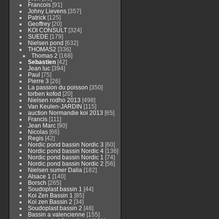
Francois
[91]
Johny Lievens
[357]
Patrick
[125]
Geoffrey
[20]
KOI CONSULT
[324]
SUEDE
[179]
Nielsen pond
[632]
THOMAS2
[336]
Thomas 2
[168]
Sebastien
[42]
Jean luc
[394]
Paul
[75]
Pierre 3
[26]
La passion du poisson
[350]
torben kofod
[20]
Nielsen rodho 2013
[498]
Van Keulen-JARDIN
[115]
auction Normandie koi 2013
[65]
Francis
[111]
Jean Marc
[90]
Nicolas
[66]
Regis
[42]
Nordic pond bassin Nordic 3
[60]
Nordic pond bassin Nordic 4
[136]
Nordic pond bassin Nordic 1
[74]
Nordic pond bassin Nordic 2
[56]
Nielsen sumer Dalia
[182]
Alsace 1
[140]
Borsch
[265]
Soudoplast bassin 1
[44]
Koi Zen Bassin 1
[85]
Koi zen Bassin 2
[34]
Soudoplast bassin 2
[48]
Bassin a valencienne
[155]