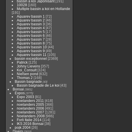
bassin a koi Japonisant
[191]
10028
[160]
Multiple bassin a koi en Hollande
[191]
Aquarev bassin 1
[72]
Aquarev bassin 2
[46]
Aquarev bassin 3
[36]
Aquarev bassin 4
[47]
Aquarev bassin 5
[17]
Aquarev bassin 6
[46]
Aquarev bassin 7
[28]
Aquarev bassin 8
[75]
Aquarev bassin 10
[44]
Aquarev bassin 9
[49]
Aquarev bassin 11
[105]
bassin exceptionnel
[2369]
Patrick
[125]
Johny Lievens
[357]
Koi_Consult
[324]
Nielsen pond
[632]
Thomas 2
[168]
Bassin baignade
[43]
Bassin baignade de Le koi
[43]
Bonsai
[3801]
Expos
[3775]
Expo 2003
[81]
noelanders 2011
[418]
noelanders 2005
[366]
noelanders 2006
[491]
noelanders 2007
[1281]
Noelanders 2008
[986]
Forli Italie 2014
[114]
IKS 2016 Bonsai
[38]
pojk 2004
[26]
Divers
[2610]