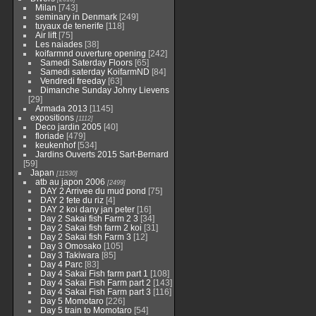
Milan
[743]
seminary in Denmark
[249]
tuyaux de tenerife
[118]
Air lift
[75]
Les naiades
[38]
koifarmnd ouverture opening
[242]
Samedi Saterday Floors
[65]
Samedi saterday KoifarmND
[84]
Vendredi freeday
[63]
Dimanche Sunday Johny Lievens
[29]
Armada 2013
[1145]
expositions
[1112]
Deco jardin 2005
[40]
floriade
[479]
keukenhof
[534]
Jardins Ouverts 2015 Sart-Bernard
[59]
Japan
[11530]
atb au japon 2006
[2499]
DAY 2 Arrivee du mud pond
[75]
DAY 2 fete du riz
[4]
DAY 2 koi dany jan peter
[16]
Day 2 Sakai fish Farm 2 3
[34]
Day 2 Sakai fish farm 2 koi
[31]
Day 2 Sakai fish Farm 3
[12]
Day 3 Omosako
[105]
Day 3 Takiwara
[85]
Day 4 Parc
[83]
Day 4 Sakai Fish farm part 1
[108]
Day 4 Sakai Fish Farm part 2
[143]
Day 4 Sakai Fish Farm part 3
[116]
Day 5 Momotaro
[226]
Day 5 train to Momotaro
[54]