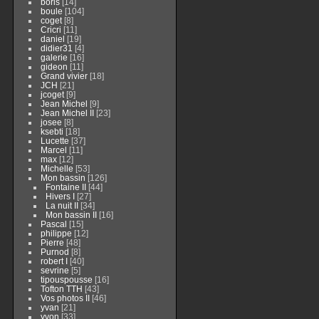
boris
[14]
boule
[104]
coget
[8]
Cricri
[11]
daniel
[19]
didier31
[4]
galerie
[16]
gideon
[11]
Grand vivier
[18]
JCH
[21]
jcoget
[9]
Jean Michel
[9]
Jean Michel II
[23]
josee
[8]
ksebti
[18]
Lucette
[37]
Marcel
[11]
max
[12]
Michelle
[53]
Mon bassin
[126]
Fontaine II
[44]
Hivers I
[27]
La nuit II
[34]
Mon bassin II
[16]
Pascal
[15]
philippe
[12]
Pierre
[48]
Purnod
[8]
robert I
[40]
sevrine
[5]
tipouspousse
[16]
Tofton TTH
[43]
Vos photos II
[46]
yvan
[21]
yvon
[33]