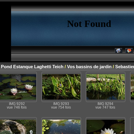
n Pond Estanque Laghetti Teich
/
Vos bassins de jardin
/
Sebastie
IMG 9292
IMG 9293
IMG 9294
vue 746 fois
vue 754 fois
vue 747 fois