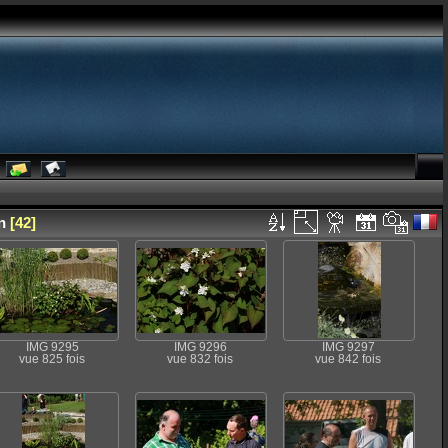
n
[42]
IMG 9295
IMG 9296
IMG 9297
vue 825 fois
vue 832 fois
vue 842 fois