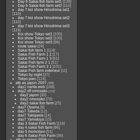
Day 6 Sakai fish farm set1
[120]
Day 6 Sakai fish farm set2
[110]
day 7 koi show Hiroshima set1
[110]
day 7 koi show Hiroshima set2
[110]
day 7 koi show Hiroshima set3
[119]
Koi show Tokyo set1
[100]
Koi show Tokyo set2
[100]
Koi show Tokyo set3
[98]
route sakai
[24]
Sakai fish farm 1
[114]
Sakai Fish Farm 1 2
[17]
Sakai Fish Farm 1 3
[61]
Sakai Fish farm 2 1
[51]
Sakai Fish Farm 3 1
[101]
Sakai Fish farm exterieur
[11]
Tokyo by night
[37]
Tokyo parc
[124]
atb au japon 2007
[588]
day1 narita web
[108]
day2 sff omosako
[133]
day2 japon
[30]
day2 omosako
[78]
day2 sakai fish farm
[25]
day7 Oyama
[9]
day7 Takeda
[12]
day7 Takigawa
[14]
day7 Yamatoya
[15]
day 3 Sakai Fish Farm
[114]
day 4 sakai fish farm
[96]
day 5 momotaro
[51]
day 6 Sakai Fish Farm
[36]
atb au japon 2009
[991]