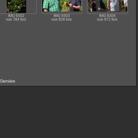
IMG 9302
IMG 9303
IMG 9304
vue 784 fois
vue 828 fois
vue 972 fois
|
Dernière