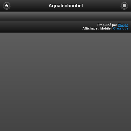
Aquatechnobel
Propulsé par
Piwigo
Affichage :
Mobile
|
Classique