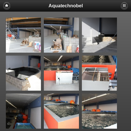
Aquatechnobel