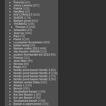
Francois
[91]
Johny Lievens
[357]
Patrick
[125]
Geoffrey
[20]
KOI CONSULT
[324]
SUEDE
[179]
Nielsen pond
[632]
THOMAS2
[336]
Thomas 2
[168]
Sebastien
[42]
Jean luc
[394]
Paul
[75]
Pierre 3
[26]
La passion du poisson
[350]
torben kofod
[20]
Nielsen rodho 2013
[498]
Van Keulen-JARDIN
[115]
auction Normandie koi 2013
[65]
Francis
[111]
Jean Marc
[90]
Nicolas
[66]
Regis
[42]
Nordic pond bassin Nordic 3
[60]
Nordic pond bassin Nordic 4
[136]
Nordic pond bassin Nordic 1
[74]
Nordic pond bassin Nordic 2
[56]
Nielsen sumer Dalia
[182]
Alsace 1
[140]
Borsch
[265]
Soudoplast bassin 1
[44]
Koi Zen Bassin 1
[85]
Koi zen Bassin 2
[34]
Soudoplast bassin 2
[48]
Bassin a valencienne
[155]