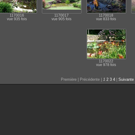
1170016
1170017
1170018
vue 935 fois
vue 905 fois
vue 833 fois
1170022
vue 978 fois
Première | Précédente |
1
2
3
4
|
Suivante