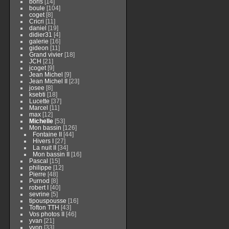
boris
[14]
boule
[104]
coget
[8]
Cricri
[11]
daniel
[19]
didier31
[4]
galerie
[16]
gideon
[11]
Grand vivier
[18]
JCH
[21]
jcoget
[9]
Jean Michel
[9]
Jean Michel II
[23]
josee
[8]
ksebti
[18]
Lucette
[37]
Marcel
[11]
max
[12]
Michelle
[53]
Mon bassin
[126]
Fontaine II
[44]
Hivers I
[27]
La nuit II
[34]
Mon bassin II
[16]
Pascal
[15]
philippe
[12]
Pierre
[48]
Purnod
[8]
robert I
[40]
sevrine
[5]
tipouspousse
[16]
Tofton TTH
[43]
Vos photos II
[46]
yvan
[21]
yvon
[33]