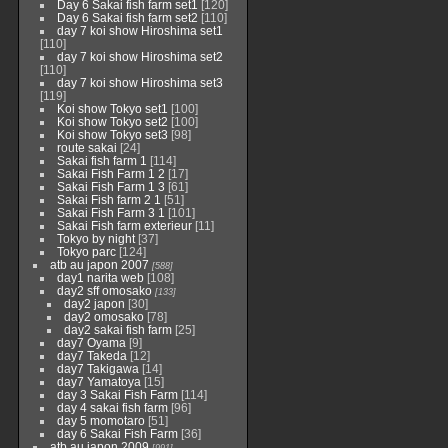
Day 6 Sakai fish farm set1
[120]
Day 6 Sakai fish farm set2
[110]
day 7 koi show Hiroshima set1
[110]
day 7 koi show Hiroshima set2
[110]
day 7 koi show Hiroshima set3
[119]
Koi show Tokyo set1
[100]
Koi show Tokyo set2
[100]
Koi show Tokyo set3
[98]
route sakai
[24]
Sakai fish farm 1
[114]
Sakai Fish Farm 1 2
[17]
Sakai Fish Farm 1 3
[61]
Sakai Fish farm 2 1
[51]
Sakai Fish Farm 3 1
[101]
Sakai Fish farm exterieur
[11]
Tokyo by night
[37]
Tokyo parc
[124]
atb au japon 2007
[588]
day1 narita web
[108]
day2 sff omosako
[133]
day2 japon
[30]
day2 omosako
[78]
day2 sakai fish farm
[25]
day7 Oyama
[9]
day7 Takeda
[12]
day7 Takigawa
[14]
day7 Yamatoya
[15]
day 3 Sakai Fish Farm
[114]
day 4 sakai fish farm
[96]
day 5 momotaro
[51]
day 6 Sakai Fish Farm
[36]
atb au japon 2009
[991]