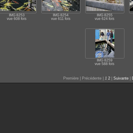
IMG 8253
IMG 8254
IMG 8255
vue 608 fois
vue 611 fois
vue 624 fois
IMG 8259
vue 588 fois
Première | Précédente |
1
2
|
Suivante
|