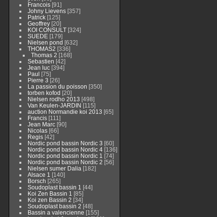
Francois
[91]
Johny Lievens
[357]
Patrick
[125]
Geoffrey
[20]
KOI CONSULT
[324]
SUEDE
[179]
Nielsen pond
[632]
THOMAS2
[336]
Thomas 2
[168]
Sebastien
[42]
Jean luc
[394]
Paul
[75]
Pierre 3
[26]
La passion du poisson
[350]
torben kofod
[20]
Nielsen rodho 2013
[498]
Van Keulen-JARDIN
[115]
auction Normandie koi 2013
[65]
Francis
[111]
Jean Marc
[90]
Nicolas
[66]
Regis
[42]
Nordic pond bassin Nordic 3
[60]
Nordic pond bassin Nordic 4
[136]
Nordic pond bassin Nordic 1
[74]
Nordic pond bassin Nordic 2
[56]
Nielsen sumer Dalia
[182]
Alsace 1
[140]
Borsch
[265]
Soudoplast bassin 1
[44]
Koi Zen Bassin 1
[85]
Koi zen Bassin 2
[34]
Soudoplast bassin 2
[48]
Bassin a valencienne
[155]