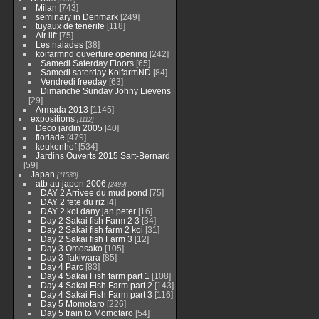
Milan
[743]
seminary in Denmark
[249]
tuyaux de tenerife
[118]
Air lift
[75]
Les naiades
[38]
koifarmnd ouverture opening
[242]
Samedi Saterday Floors
[65]
Samedi saterday KoifarmND
[84]
Vendredi freeday
[63]
Dimanche Sunday Johny Lievens
[29]
Armada 2013
[1145]
expositions
[1112]
Deco jardin 2005
[40]
floriade
[479]
keukenhof
[534]
Jardins Ouverts 2015 Sart-Bernard
[59]
Japan
[11530]
atb au japon 2006
[2499]
DAY 2 Arrivee du mud pond
[75]
DAY 2 fete du riz
[4]
DAY 2 koi dany jan peter
[16]
Day 2 Sakai fish Farm 2 3
[34]
Day 2 Sakai fish farm 2 koi
[31]
Day 2 Sakai fish Farm 3
[12]
Day 3 Omosako
[105]
Day 3 Takiwara
[85]
Day 4 Parc
[83]
Day 4 Sakai Fish farm part 1
[108]
Day 4 Sakai Fish Farm part 2
[143]
Day 4 Sakai Fish Farm part 3
[116]
Day 5 Momotaro
[226]
Day 5 train to Momotaro
[54]