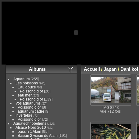
Albums
Accueil
/
Japan
/
Dani koi
Aquarium
[255]
Les poissons
[165]
Eau douce
[26]
Poissond d or
[26]
eau mer
[139]
Poissond d or
[139]
Vos aquariums
[17]
Poissond d or
[8]
IMG 8243
aquarium cadre
[9]
vue 712 fois
Invertebre
[72]
Poissond d or
[72]
Aquatechnobeliens
[1626]
Alsace Nord 2010
[512]
bassin 1 Alain
[95]
Bassin 2 voisin de Alain
[191]