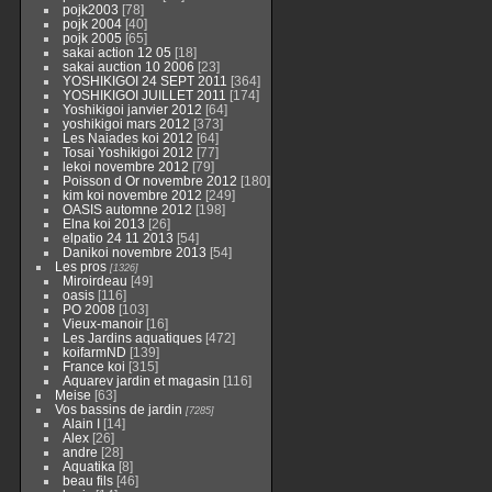
pojk2003
[78]
pojk 2004
[40]
pojk 2005
[65]
sakai action 12 05
[18]
sakai auction 10 2006
[23]
YOSHIKIGOI 24 SEPT 2011
[364]
YOSHIKIGOI JUILLET 2011
[174]
Yoshikigoi janvier 2012
[64]
yoshikigoi mars 2012
[373]
Les Naiades koi 2012
[64]
Tosai Yoshikigoi 2012
[77]
lekoi novembre 2012
[79]
Poisson d Or novembre 2012
[180]
kim koi novembre 2012
[249]
OASIS automne 2012
[198]
Elna koi 2013
[26]
elpatio 24 11 2013
[54]
Danikoi novembre 2013
[54]
Les pros
[1326]
Miroirdeau
[49]
oasis
[116]
PO 2008
[103]
Vieux-manoir
[16]
Les Jardins aquatiques
[472]
koifarmND
[139]
France koi
[315]
Aquarev jardin et magasin
[116]
Meise
[63]
Vos bassins de jardin
[7285]
Alain I
[14]
Alex
[26]
andre
[28]
Aquatika
[8]
beau fils
[46]