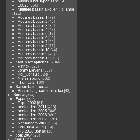
bassin a koi Japonisant
[191]
10028
[160]
Multiple bassin a koi en Hollande
[191]
Aquarev bassin 1
[72]
Aquarev bassin 2
[46]
Aquarev bassin 3
[36]
Aquarev bassin 4
[47]
Aquarev bassin 5
[17]
Aquarev bassin 6
[46]
Aquarev bassin 7
[28]
Aquarev bassin 8
[75]
Aquarev bassin 10
[44]
Aquarev bassin 9
[49]
Aquarev bassin 11
[105]
bassin exceptionnel
[2369]
Patrick
[125]
Johny Lievens
[357]
Koi_Consult
[324]
Nielsen pond
[632]
Thomas 2
[168]
Bassin baignade
[43]
Bassin baignade de Le koi
[43]
Bonsai
[3801]
Expos
[3775]
Expo 2003
[81]
noelanders 2011
[418]
noelanders 2005
[366]
noelanders 2006
[491]
noelanders 2007
[1281]
Noelanders 2008
[986]
Forli Italie 2014
[114]
IKS 2016 Bonsai
[38]
pojk 2004
[26]
Divers
[2610]