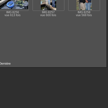
IMG 8256
IMG 8257
IMG 8258
vue 613 fois
vue 600 fois
vue 568 fois
Dernière