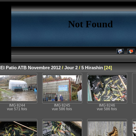
 El Patio ATB Novembre 2012
/
Jour 2
/
5 Hirashin
[24]
IMG 8244
IMG 8245
IMG 8246
vue 571 fois
vue 586 fois
vue 586 fois