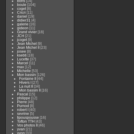
boris
[14]
boule
[104]
coget
[8]
Cricri
[11]
daniel
[19]
didier31
[4]
galerie
[16]
gideon
[11]
Grand vivier
[18]
JCH
[21]
jcoget
[9]
Jean Michel
[9]
Jean Michel II
[23]
josee
[8]
ksebti
[18]
Lucette
[37]
Marcel
[11]
max
[12]
Michelle
[53]
Mon bassin
[126]
Fontaine II
[44]
Hivers I
[27]
La nuit II
[34]
Mon bassin II
[16]
Pascal
[15]
philippe
[12]
Pierre
[48]
Purnod
[8]
robert I
[40]
sevrine
[5]
tipouspousse
[16]
Tofton TTH
[43]
Vos photos II
[46]
yvan
[21]
yvon
[33]