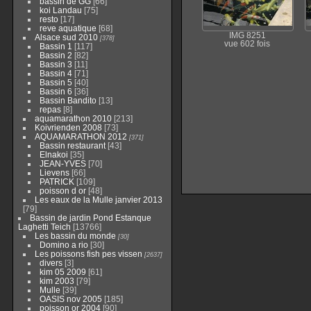
bassin de GG
[66]
koi Landau
[75]
resto
[17]
reve aquatique
[68]
IMG 8251
Alsace sud 2010
[378]
vue 602 fois
Bassin 1
[117]
Bassin 2
[82]
Bassin 3
[11]
Bassin 4
[71]
Bassin 5
[40]
Bassin 6
[36]
Bassin Bandito
[13]
repas
[8]
aquamarathon 2010
[213]
Koivrienden 2008
[73]
AQUAMARATHON 2012
[371]
Bassin restaurant
[43]
Elnakoi
[35]
JEAN-YVES
[70]
Lievens
[66]
PATRICK
[109]
poisson d or
[48]
Les eaux de la Mulle janvier 2013
[79]
Bassin de jardin Pond Estanque
Laghetti Teich
[13766]
Les bassin du monde
[30]
Domino a rio
[30]
Les poissons fish pes vissen
[2637]
divers
[3]
kim 05 2009
[61]
kim 2003
[79]
Mulle
[39]
OASIS nov 2005
[185]
poisson or 2004
[90]