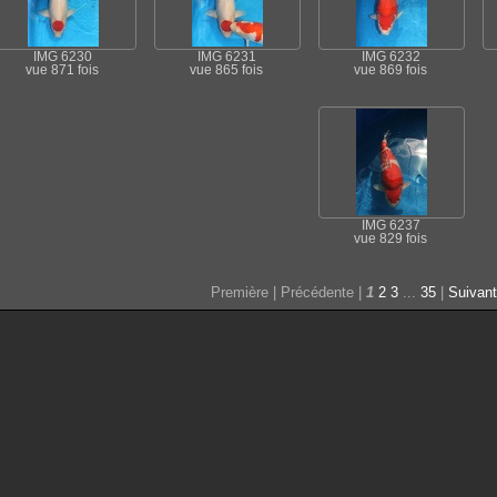
IMG 6230
IMG 6231
IMG 6232
vue 871 fois
vue 865 fois
vue 869 fois
IMG 6237
vue 829 fois
Première | Précédente |
1
2
3
...
35
|
Suivan