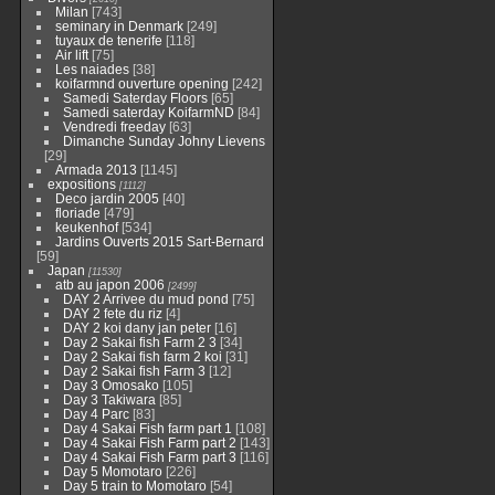
Milan
[743]
seminary in Denmark
[249]
tuyaux de tenerife
[118]
Air lift
[75]
Les naiades
[38]
koifarmnd ouverture opening
[242]
Samedi Saterday Floors
[65]
Samedi saterday KoifarmND
[84]
Vendredi freeday
[63]
Dimanche Sunday Johny Lievens
[29]
Armada 2013
[1145]
expositions
[1112]
Deco jardin 2005
[40]
floriade
[479]
keukenhof
[534]
Jardins Ouverts 2015 Sart-Bernard
[59]
Japan
[11530]
atb au japon 2006
[2499]
DAY 2 Arrivee du mud pond
[75]
DAY 2 fete du riz
[4]
DAY 2 koi dany jan peter
[16]
Day 2 Sakai fish Farm 2 3
[34]
Day 2 Sakai fish farm 2 koi
[31]
Day 2 Sakai fish Farm 3
[12]
Day 3 Omosako
[105]
Day 3 Takiwara
[85]
Day 4 Parc
[83]
Day 4 Sakai Fish farm part 1
[108]
Day 4 Sakai Fish Farm part 2
[143]
Day 4 Sakai Fish Farm part 3
[116]
Day 5 Momotaro
[226]
Day 5 train to Momotaro
[54]