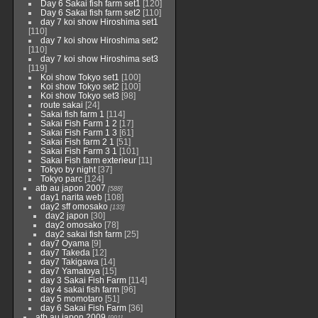
Day 6 Sakai fish farm set1
[120]
Day 6 Sakai fish farm set2
[110]
day 7 koi show Hiroshima set1
[110]
day 7 koi show Hiroshima set2
[110]
day 7 koi show Hiroshima set3
[119]
Koi show Tokyo set1
[100]
Koi show Tokyo set2
[100]
Koi show Tokyo set3
[98]
route sakai
[24]
Sakai fish farm 1
[114]
Sakai Fish Farm 1 2
[17]
Sakai Fish Farm 1 3
[61]
Sakai Fish farm 2 1
[51]
Sakai Fish Farm 3 1
[101]
Sakai Fish farm exterieur
[11]
Tokyo by night
[37]
Tokyo parc
[124]
atb au japon 2007
[588]
day1 narita web
[108]
day2 sff omosako
[133]
day2 japon
[30]
day2 omosako
[78]
day2 sakai fish farm
[25]
day7 Oyama
[9]
day7 Takeda
[12]
day7 Takigawa
[14]
day7 Yamatoya
[15]
day 3 Sakai Fish Farm
[114]
day 4 sakai fish farm
[96]
day 5 momotaro
[51]
day 6 Sakai Fish Farm
[36]
atb au japon 2009
[991]