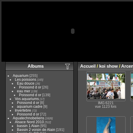
Albums
Accueil
/
koi show
/
Arcen
Aquarium
[255]
Les poissons
[165]
Eau douce
[26]
Poissond d or
[26]
eau mer
[139]
Poissond d or
[139]
Vos aquariums
[17]
Poissond d or
[8]
IMG 6221
aquarium cadre
[9]
vue 1123 fois
Invertebre
[72]
Poissond d or
[72]
Aquatechnobeliens
[1626]
Alsace Nord 2010
[512]
bassin 1 Alain
[95]
Bassin 2 voisin de Alain
[191]