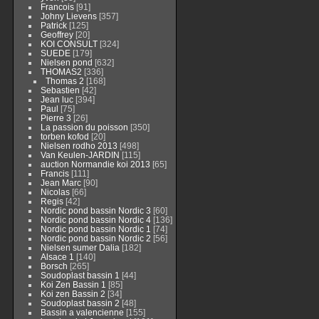
Francois
[91]
Johny Lievens
[357]
Patrick
[125]
Geoffrey
[20]
KOI CONSULT
[324]
SUEDE
[179]
Nielsen pond
[632]
THOMAS2
[336]
Thomas 2
[168]
Sebastien
[42]
Jean luc
[394]
Paul
[75]
Pierre 3
[26]
La passion du poisson
[350]
torben kofod
[20]
Nielsen rodho 2013
[498]
Van Keulen-JARDIN
[115]
auction Normandie koi 2013
[65]
Francis
[111]
Jean Marc
[90]
Nicolas
[66]
Regis
[42]
Nordic pond bassin Nordic 3
[60]
Nordic pond bassin Nordic 4
[136]
Nordic pond bassin Nordic 1
[74]
Nordic pond bassin Nordic 2
[56]
Nielsen sumer Dalia
[182]
Alsace 1
[140]
Borsch
[265]
Soudoplast bassin 1
[44]
Koi Zen Bassin 1
[85]
Koi zen Bassin 2
[34]
Soudoplast bassin 2
[48]
Bassin a valencienne
[155]