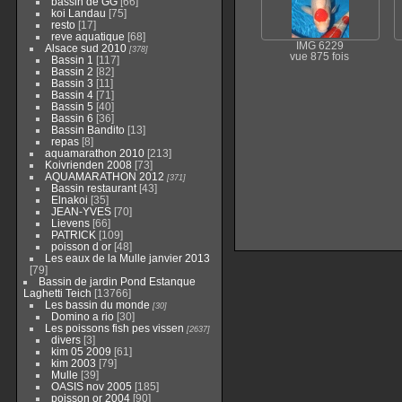
bassin de GG
[66]
koi Landau
[75]
resto
[17]
reve aquatique
[68]
IMG 6229
Alsace sud 2010
[378]
vue 875 fois
Bassin 1
[117]
Bassin 2
[82]
Bassin 3
[11]
Bassin 4
[71]
Bassin 5
[40]
Bassin 6
[36]
Bassin Bandito
[13]
repas
[8]
aquamarathon 2010
[213]
Koivrienden 2008
[73]
AQUAMARATHON 2012
[371]
Bassin restaurant
[43]
Elnakoi
[35]
JEAN-YVES
[70]
Lievens
[66]
PATRICK
[109]
poisson d or
[48]
Les eaux de la Mulle janvier 2013
[79]
Bassin de jardin Pond Estanque
Laghetti Teich
[13766]
Les bassin du monde
[30]
Domino a rio
[30]
Les poissons fish pes vissen
[2637]
divers
[3]
kim 05 2009
[61]
kim 2003
[79]
Mulle
[39]
OASIS nov 2005
[185]
poisson or 2004
[90]