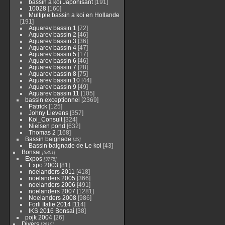
bassin a koi Japonisant
[191]
10028
[160]
Multiple bassin a koi en Hollande
[191]
Aquarev bassin 1
[72]
Aquarev bassin 2
[46]
Aquarev bassin 3
[36]
Aquarev bassin 4
[47]
Aquarev bassin 5
[17]
Aquarev bassin 6
[46]
Aquarev bassin 7
[28]
Aquarev bassin 8
[75]
Aquarev bassin 10
[44]
Aquarev bassin 9
[49]
Aquarev bassin 11
[105]
bassin exceptionnel
[2369]
Patrick
[125]
Johny Lievens
[357]
Koi_Consult
[324]
Nielsen pond
[632]
Thomas 2
[168]
Bassin baignade
[43]
Bassin baignade de Le koi
[43]
Bonsai
[3801]
Expos
[3775]
Expo 2003
[81]
noelanders 2011
[418]
noelanders 2005
[366]
noelanders 2006
[491]
noelanders 2007
[1281]
Noelanders 2008
[986]
Forli Italie 2014
[114]
IKS 2016 Bonsai
[38]
pojk 2004
[26]
Divers
[2610]