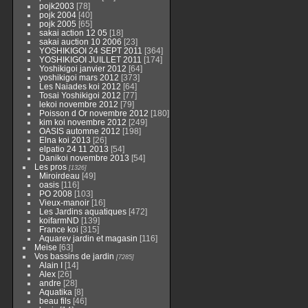
pojk2003
[78]
pojk 2004
[40]
pojk 2005
[65]
sakai action 12 05
[18]
sakai auction 10 2006
[23]
YOSHIKIGOI 24 SEPT 2011
[364]
YOSHIKIGOI JUILLET 2011
[174]
Yoshikigoi janvier 2012
[64]
yoshikigoi mars 2012
[373]
Les Naiades koi 2012
[64]
Tosai Yoshikigoi 2012
[77]
lekoi novembre 2012
[79]
Poisson d Or novembre 2012
[180]
kim koi novembre 2012
[249]
OASIS automne 2012
[198]
Elna koi 2013
[26]
elpatio 24 11 2013
[54]
Danikoi novembre 2013
[54]
Les pros
[1326]
Miroirdeau
[49]
oasis
[116]
PO 2008
[103]
Vieux-manoir
[16]
Les Jardins aquatiques
[472]
koifarmND
[139]
France koi
[315]
Aquarev jardin et magasin
[116]
Meise
[63]
Vos bassins de jardin
[7285]
Alain I
[14]
Alex
[26]
andre
[28]
Aquatika
[8]
beau fils
[46]