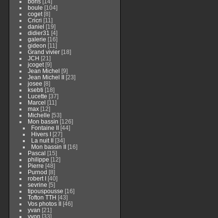
boris
[14]
boule
[104]
coget
[8]
Cricri
[11]
daniel
[19]
didier31
[4]
galerie
[16]
gideon
[11]
Grand vivier
[18]
JCH
[21]
jcoget
[9]
Jean Michel
[9]
Jean Michel II
[23]
josee
[8]
ksebti
[18]
Lucette
[37]
Marcel
[11]
max
[12]
Michelle
[53]
Mon bassin
[126]
Fontaine II
[44]
Hivers I
[27]
La nuit II
[34]
Mon bassin II
[16]
Pascal
[15]
philippe
[12]
Pierre
[48]
Purnod
[8]
robert I
[40]
sevrine
[5]
tipouspousse
[16]
Tofton TTH
[43]
Vos photos II
[46]
yvan
[21]
yvon
[33]